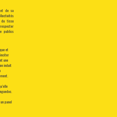
 et de sa
lectivités
t du tissu
 respecter
e publics
ique et
inciter
nt une
on induit
u
nement.
u’elle
anguedoc.
 un panel