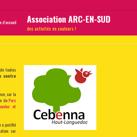
Association ARC-EN-SUD
 d'accueil
des activités en couleurs !
 de toutes
e centre
nce, sur la
eur du
Parc
guedoc et
 a justifié
ation sur