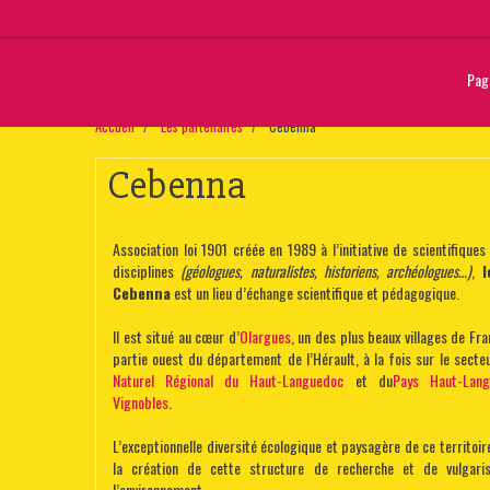
Page
Accueil
Les partenaires
Cebenna
Cebenna
Association loi 1901 créée en 1989 à l’initiative de scientifiques
disciplines
(géologues, naturalistes, historiens, archéologues…)
,
l
Cebenna
est un lieu d’échange scientifique et pédagogique.
Il est situé au cœur d’
Olargues
, un des plus beaux villages de Fra
partie ouest du département de l’Hérault, à la fois sur le sect
Naturel Régional du Haut-Languedoc
et du
Pays Haut-Lan
Vignobles
.
L’exceptionnelle diversité écologique et paysagère de ce territoire
la création de cette structure de recherche et de vulgaris
l’environnement.